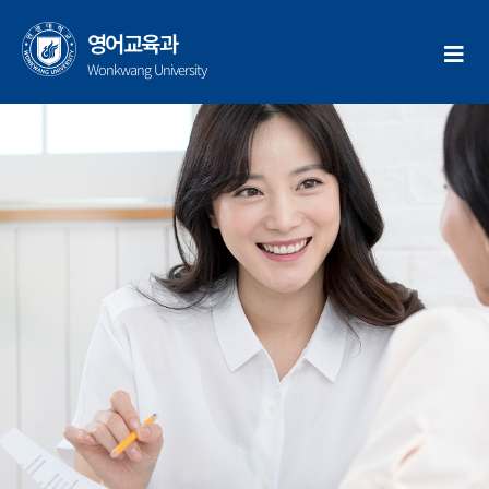
콘
텐
영어교육과
츠
Wonkwang University
로
건
너
뛰
기