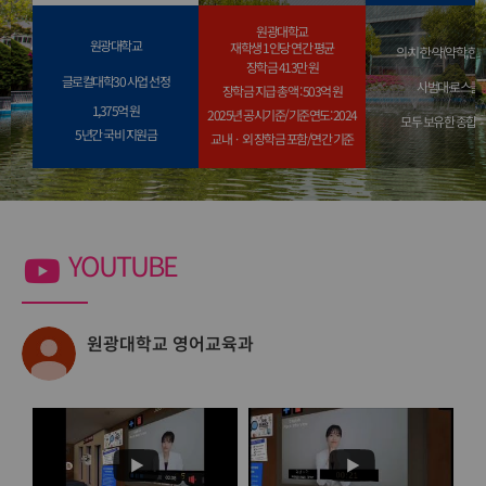
원광대학교
원광대학교
재학생 1인당 연간 평균
의·치·한·약(약학,한
장학금 413만 원
호남 사립대 1위
글로컬대학30 사업 선정
사범대·로스쿨
장학금 지급 총액 : 503억 원
전국 100대 대학 중 
1,375억 원
2025년 공시기준/기준연도: 2024
모두 보유한 종합
5년간 국비 지원금
교내ㆍ외 장학금 포함/연간 기준
2025년 공시기준
5년간 국비 지원금 1,375억 원
기준연도: 2024
YOUTUBE
교내ㆍ외 장학금 포함/연간 기준
원광대학교 영어교육과