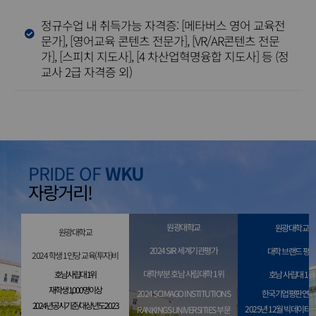
정규수업 내 취득가능 자격증: [메타버스 영어 교육전
문가], [영어교육 콘텐츠 전문가], [VR/AR콘텐츠 전문
가], [스피치 지도사], [4 차산업혁명융합 지도사] 등 (정
교사 2급 자격증 외)
재학생 1,000명 이상
2024년 공시기준
PRIDE OF
WKU
대상년도:2023
자랑거리!
원광대학교
원광대학교
원광대학교
2024 SIR 세계기관평가
대학 브랜드 평
2024 학생 1인당 교육(투자)비
대학부분 호남 사립대학 1위
호남 사립대 1위
호남 사립대 1위
재학생 1,000명 이상
2024 SCIMAGO INSTITUTIONS
한국기업평판연구
2024년 공시기준/대상년도:2023
2025년 12월 빅데이터
RANKINGS UNIVERSITIES 부문