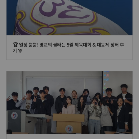
🏆 열정 뿜뿜! 영교의 불타는 5월 체육대회 & 대동제 장터 후
기 🎊