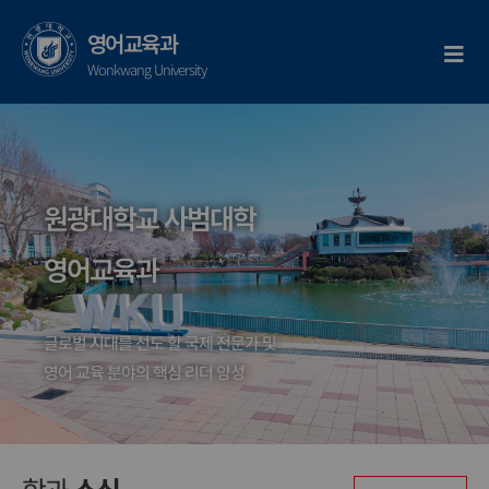
콘
텐
영어교육과
츠
Wonkwang University
로
건
너
뛰
기
원광대학교 사범대학
영어교육과
글로벌 시대를 선도 할 국제 전문가 및
영어 교육 분야의 핵심 리더 양성